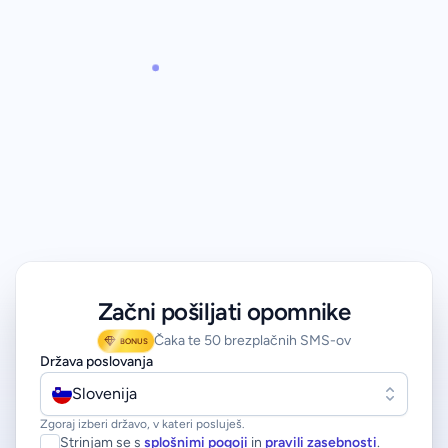
Začni pošiljati opomnike
Čaka te 50 brezplačnih SMS-ov
BONUS
Država poslovanja
Slovenija
Zgoraj izberi državo, v kateri posluješ.
Strinjam se s
splošnimi pogoji
in
pravili zasebnosti
.